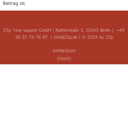
Beitrag ist.
25p *cine support GmbH | Rotherstraße 5, 10245 Berlin |
+49
30 25 76 78 87
|
info@25p.de
| © 2024 by 25p
IMPRESSUM
DSGVO