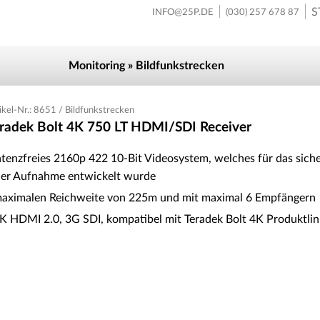
S
INFO@25P.DE
(030) 257 678 87
Monitoring » Bildfunkstrecken
ikel-Nr.: 8651 / Bildfunkstrecken
radek Bolt 4K 750 LT HDMI/SDI Receiver
latenzfreies 2160p 422 10-Bit Videosystem, welches für das sich
der Aufnahme entwickelt wurde
maximalen Reichweite von 225m und mit maximal 6 Empfängern
4K HDMI 2.0, 3G SDI, kompatibel mit Teradek Bolt 4K Produktlin