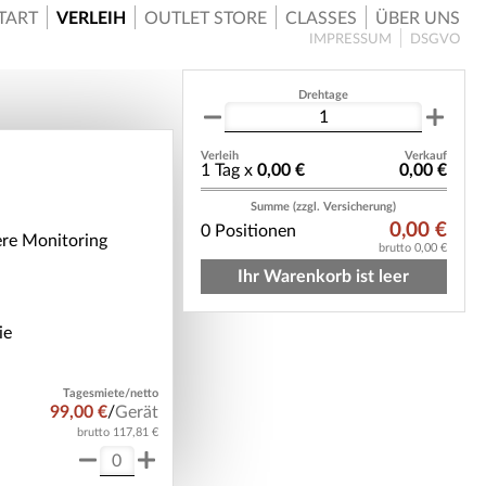
TART
VERLEIH
OUTLET STORE
CLASSES
ÜBER UNS
IMPRESSUM
DSGVO
Drehtage
Verleih
Verkauf
1 Tag x
0,00 €
0,00 €
Summe (zzgl. Versicherung)
0,00 €
0 Positionen
ere Monitoring
brutto 0,00 €
Ihr Warenkorb ist leer
ie
Tagesmiete/netto
99,00 €
/
Gerät
brutto 117,81 €