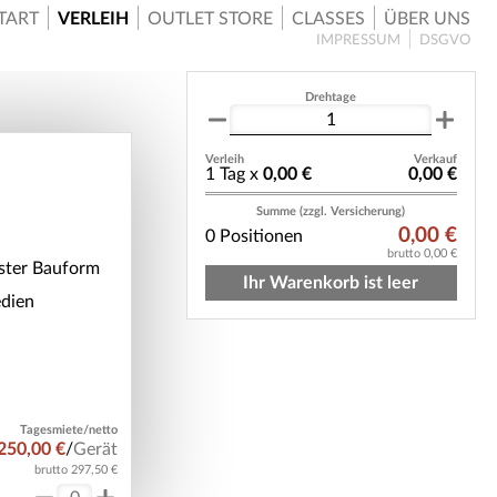
TART
VERLEIH
OUTLET STORE
CLASSES
ÜBER UNS
IMPRESSUM
DSGVO
Drehtage
Verleih
Verkauf
1 Tag x
0,00 €
0,00 €
Summe (zzgl. Versicherung)
0,00 €
0 Positionen
brutto 0,00 €
ster Bauform
Ihr Warenkorb ist leer
dien
Tagesmiete/netto
250,00 €
/
Gerät
brutto 297,50 €