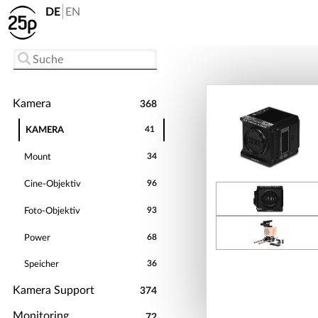
DE
EN
Kamera
368
KAMERA
41
Mount
34
Cine-Objektiv
96
Foto-Objektiv
93
Power
68
Speicher
36
Kamera Support
374
Monitoring
72
Follow Focus
Sync
Regenschutz
Action Cam-Zubehör
Rigging
Stabilisierung
Kamera-Stative
Matte Box
Filter
Schraubfilter
39
11
91
35
27
34
63
62
7
5